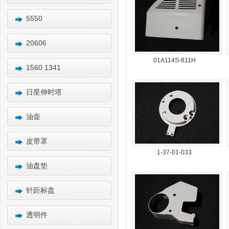
5550
20606
01A114S-811H
1560 1341
日星伸时塔
油壶
皮带罩
1-37-01-033
油盘垫
针距标盘
透明件