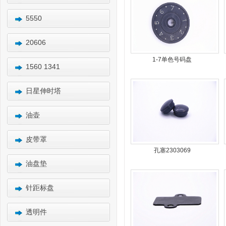
5550
20606
1-7单色号码盘
1560 1341
日星伸时塔
油壶
皮带罩
孔塞2303069
油盘垫
针距标盘
透明件