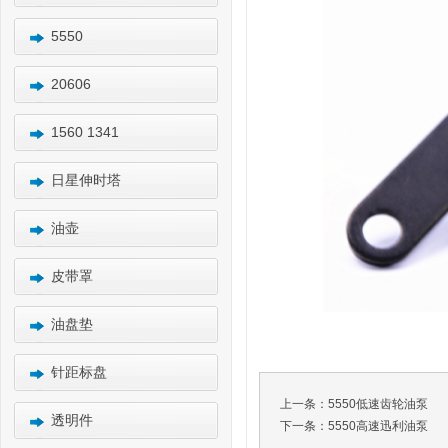
5550
20606
1560 1341
日星伸时塔
油壶
皮带罩
油盘垫
针距标盘
上一条：
5550低速齿轮油泵
透明件
下一条：
5550高速迅利油泵