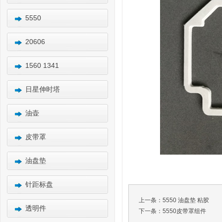
5550
20606
1560 1341
日星伸时塔
油壶
皮带罩
油盘垫
针距标盘
上一条：
5550 油盘垫 粘胶
透明件
下一条：
5550皮带罩组件