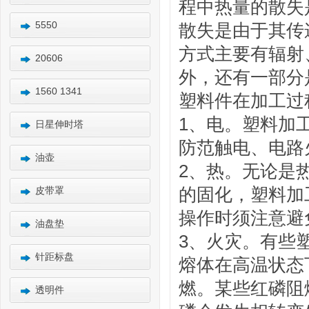
程中热量的散失
5550
散失是由于其传
方式主要有辐射
20606
外，还有一部分
1560 1341
塑料件在加工过
1、电。塑料加
日星伸时塔
防范触电、电路
油壶
2、热。无论是
的固化，塑料加
皮带罩
操作时须注意避
油盘垫
3、火灾。有些
针距标盘
熔体在高温状态
燃。某些红磷阻
透明件