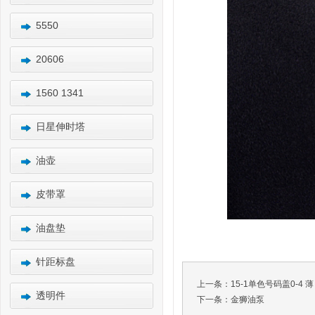
5550
20606
1560 1341
日星伸时塔
油壶
皮带罩
油盘垫
针距标盘
上一条：
15-1单色号码盖0-4 薄
透明件
下一条：
金狮油泵