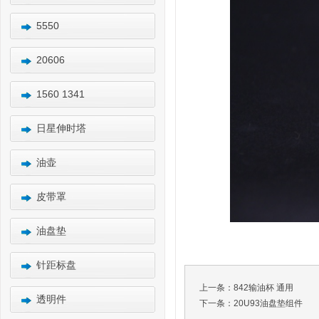
5550
20606
1560 1341
日星伸时塔
油壶
皮带罩
油盘垫
针距标盘
上一条：
842输油杯 通用
透明件
下一条：
20U93油盘垫组件