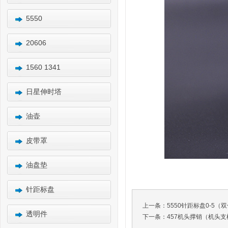
5550
20606
1560 1341
日星伸时塔
油壶
皮带罩
油盘垫
针距标盘
上一条：
5550针距标盘0-5（
透明件
下一条：
457机头撑销（机头支柱