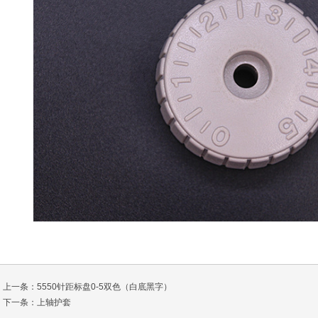
上一条：
5550针距标盘0-5双色（白底黑字）
下一条：
上轴护套