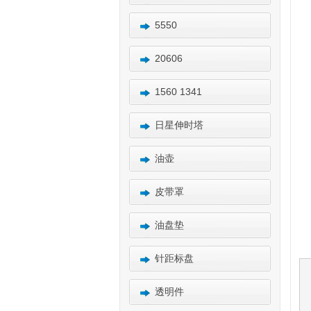
5550
20606
1560 1341
日星伸时塔
油壶
皮带罩
油盘垫
针距标盘
透明件