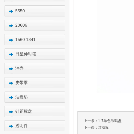
5550
20606
1560 1341
日星伸时塔
油壶
皮带罩
油盘垫
针距标盘
上一条：
1-7单色号码盘
透明件
下一条：
过滤板