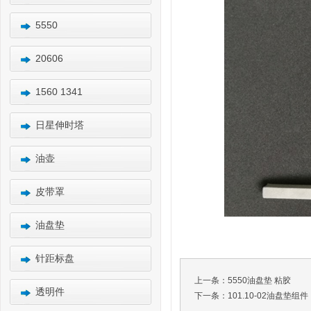
5550
20606
1560 1341
日星伸时塔
油壶
皮带罩
油盘垫
针距标盘
上一条：
5550油盘垫 粘胶
透明件
下一条：
101.10-02油盘垫组件