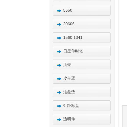
5550
20606
1560 1341
日星伸时塔
油壶
皮带罩
油盘垫
针距标盘
透明件