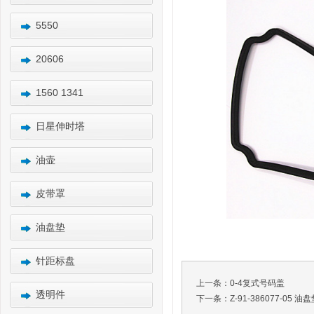
5550
20606
1560 1341
日星伸时塔
油壶
皮带罩
油盘垫
针距标盘
上一条：
0-4复式号码盖
透明件
下一条：
Z-91-386077-05 油