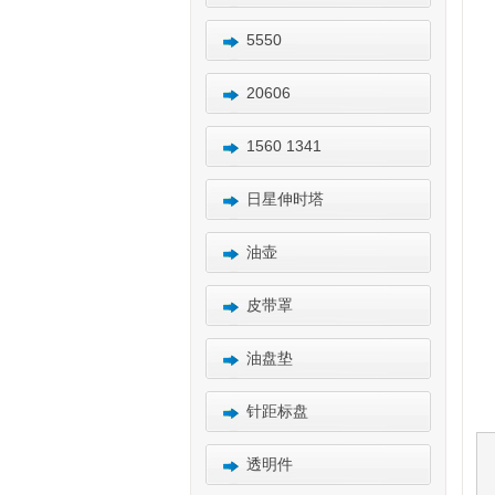
5550
20606
1560 1341
日星伸时塔
油壶
皮带罩
油盘垫
针距标盘
透明件