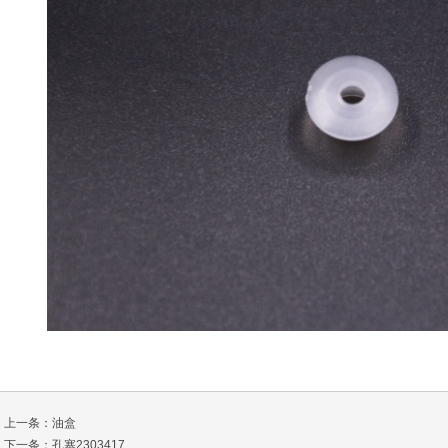
上一条：
油盒
下一条：
孔塞2303417