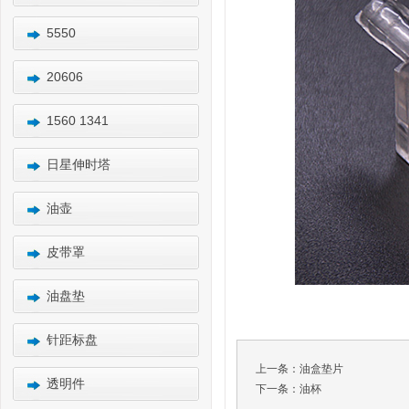
5550
20606
1560 1341
日星伸时塔
油壶
皮带罩
油盘垫
针距标盘
上一条：
油盒垫片
透明件
下一条：
油杯