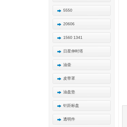
5550
20606
1560 1341
日星伸时塔
油壶
皮带罩
油盘垫
针距标盘
透明件