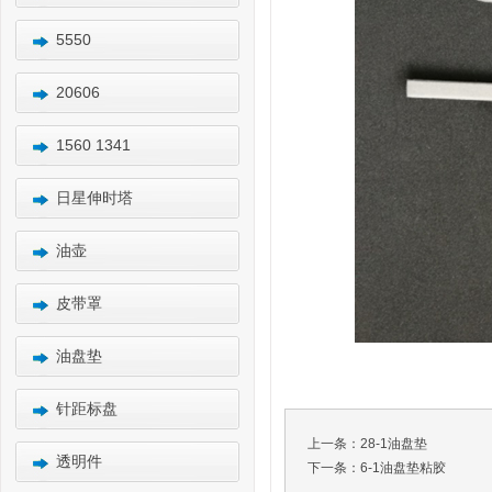
5550
20606
1560 1341
日星伸时塔
油壶
皮带罩
油盘垫
针距标盘
上一条：
28-1油盘垫
透明件
下一条：
6-1油盘垫粘胶